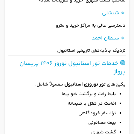
مناسب گشت شهری، خرید و تفریحات شبانه
🔹 شیشلی
دسترسی عالی به مراکز خرید و مترو
🔹 سلطان احمد
نزدیک جاذبه‌های تاریخی استانبول
🟢 خدمات تور استانبول نوروز 1406 پریسان
پرواز
پکیج‌های
تور نوروزی استانبول
معمولاً شامل:
بلیط رفت و برگشت هواپیما
اقامت در هتل با صبحانه
ترانسفر فرودگاهی
بیمه مسافرتی
گشت شهری