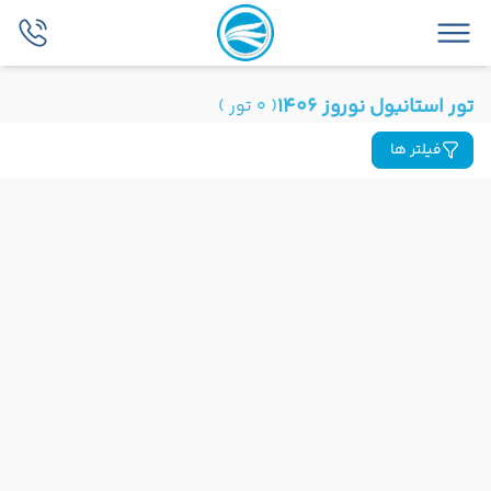
تور استانبول نوروز 1406
( 0 تور )
فیلتر ها