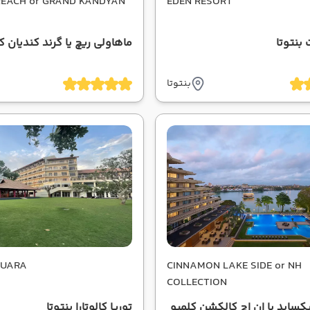
EACH or GRAND KANDYAN
EDEN RESORT
بنتوتا
ماهاولی ریچ یا گرند کندیان 
بنتوتا
LUARA
CINNAMON LAKE SIDE or NH
COLLECTION
کساید یا ان اچ کالکشن کلمبو
توریا کالوتارا بنتوتا