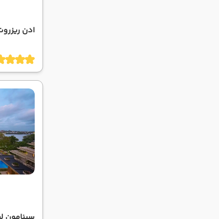
ادن ریزروت 
سینامون لی