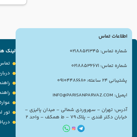
اطلاعات تماس
شماره تماس: 02188521345
لینک ها
تماس 
شماره تماس: 02188532671
درباره
پشتیبانی 24 ساعته: 09104486680
راهنم
راهن
ایمیل: INFO@PARISANPARVAZ.COM
عوارض
آدرس: تهران – سهروردی شمالی – میدان پالیزی –
تور ل
خیابان دکتر قندی – پلاک ۷۹ – ط همکف – واحد ۲
دریاف