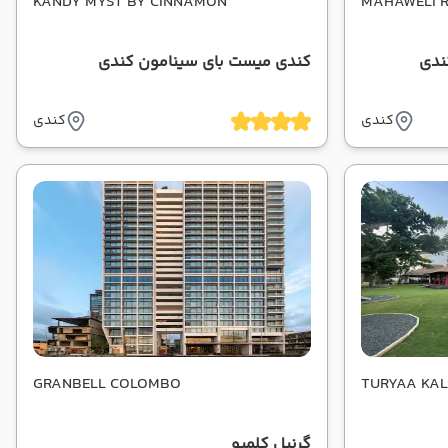
KANDY MYST BY CINNAMON
MAHAWELI R
کندی
کندی میست بای سینامون کندی
کندی
کندی
GRANBELL COLOMBO
TURYAA KA
گرنبل کلمبو