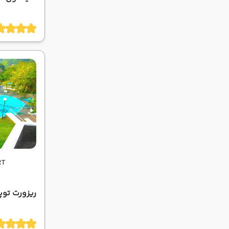
RT
ریزورت توپ