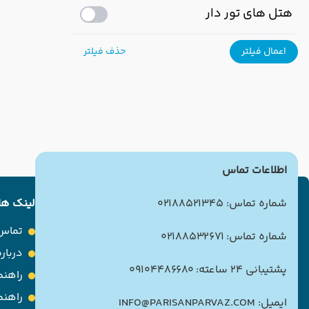
هتل های تور دار
اعمال فیلتر
حذف فیلتر
اطلاعات تماس
شماره تماس: 02188521345
لینک ها
تماس 
شماره تماس: 02188532671
درباره
پشتیبانی 24 ساعته: 09104486680
راهنم
راهن
ایمیل: INFO@PARISANPARVAZ.COM