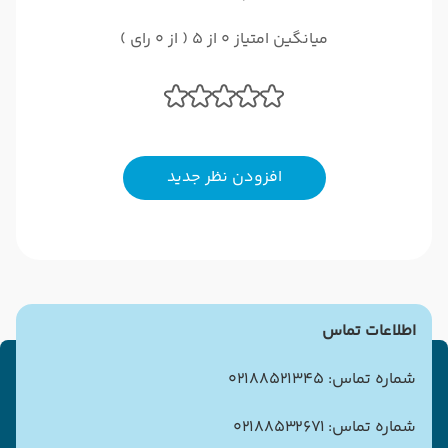
میانگین امتیاز 0 از 5 ( از 0 رای )
افزودن نظر جدید
اطلاعات تماس
شماره تماس: 02188521345
شماره تماس: 02188532671