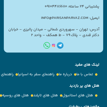
پشتیبانی 24 ساعته: 09104486680
ایمیل: INFO@PARISANPARVAZ.COM
آدرس: تهران – سهروردی شمالی – میدان پالیزی – خیابان
دکتر قندی – پلاک ۷۹ – ط همکف – واحد ۲
لینک های مفید
تماس با ما
درباره ما
راهنمای سفر به اسپانیا
راهنمای
هتل های پر بازدید
هتل های استانبول
هتل های تایلند
هتل های روسیه
مقصدهای پرطرفدار