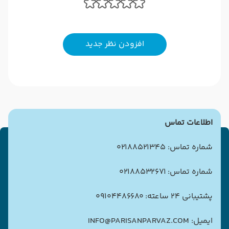
افزودن نظر جدید
اطلاعات تماس
شماره تماس: 02188521345
شماره تماس: 02188532671
پشتیبانی 24 ساعته: 09104486680
ایمیل: INFO@PARISANPARVAZ.COM