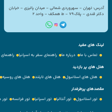
آدرس: تهران – سهروردی شمالی – میدان پالیزی – خیابان
دکتر قندی – پلاک ۷۹ – ط همکف – واحد ۲
لینک های مفید
تماس با ما
درباره ما
راهنمای سفر به اسپانیا
راهنمای
هتل های پر بازدید
هتل های استانبول
هتل های تایلند
هتل های روسیه
مقصدهای پرطرفدار
تور استانبول
تور آنتالیا
تور اسپانیا
تور فرانسه
تور 