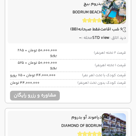
بدروم بیچ
بدروم
فرودگاه میلاس-بدروم BJV
پایان سفر
BODRUM BEACH
تهران
فرودگاه بین‌المللی امام خمینی IKA
6 شب اقامت
فقط صبحانه
(BB)
هوایی (Economy)
ایران ایرتور
نوع سفر :
ایرلاین :
دید اتاق :
STD view
محله :
-
03:15
04:45
ساعت حرکت :
مدت پرواز :
۵۰٬۰۰۰٬۰۰۰ تومان + ۲۸۵
قیمت 2 تخته (هرنفر)
یورو
۵۰٬۰۰۰٬۰۰۰ تومان + ۵۲۵
قیمت 1 تخته (هرنفر)
یورو
قیمت کودک با تخت (هر نفر)
۴۴٬۰۰۰٬۰۰۰ تومان + ۷۵ یورو
قیمت کودک بدون تخت (هرنفر)
۴۴٬۰۰۰٬۰۰۰ تومان
مشاوره و رزرو رایگان
دیاموند آو بدروم
DIAMOND OF BODRUM