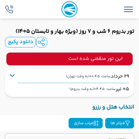
تور بدروم 6 شب و 7 روز (ویژه بهار و تابستان 1405)
دانلود پکیج
این تور منقضی شده است
29 خرداد
ساعت: 00:45
(به وقت تهران)
05 تیر
ساعت: 04:45
(به وقت بدروم)
تهران
فرودگاه بین‌المللی امام خمینی IKA
شروع سفر
انتخاب هتل و رزرو
بدروم
فرودگاه میلاس-بدروم BJV
فیلتر ها
مرتب سازی
هوایی (Economy)
ایران ایرتور
نوع سفر :
ایرلاین :
03:30
00:45
ساعت حرکت :
مدت پرواز :