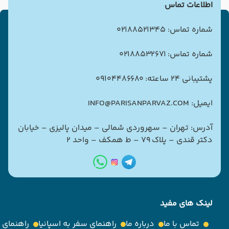
اطلاعات تماس
شماره تماس: 02188521345
شماره تماس: 02188532671
پشتیبانی 24 ساعته: 09104486680
ایمیل: INFO@PARISANPARVAZ.COM
آدرس: تهران – سهروردی شمالی – میدان پالیزی – خیابان
دکتر قندی – پلاک ۷۹ – ط همکف – واحد ۲
لینک های مفید
تماس با ما
درباره ما
راهنمای سفر به اسپانیا
راهنمای