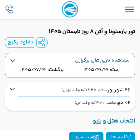
تور بارسلونا و آتن ۸ روز تابستان ۱۴۰۵
دانلود پکیج
مشاهده تاریخ‌های برگزاری
رفت: 1405/06/26
برگشت: 1405/07/02
26 شهریور
ساعت: 04:35
(به وقت تهران)
02 مهر
ساعت: 14:30
(به وقت آتن)
تهران
فرودگاه بین‌المللی امام خمینی IKA
شروع سفر
انتخاب هتل و رزرو
بارسلون
فرودگاه بارسلونا BCN
فیلتر ها
مرتب سازی
نوع سفر :
ایرلاین :