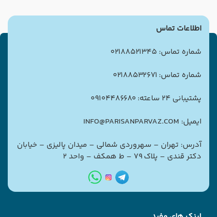
اطلاعات تماس
شماره تماس: 02188521345
شماره تماس: 02188532671
پشتیبانی 24 ساعته: 09104486680
ایمیل: INFO@PARISANPARVAZ.COM
آدرس: تهران – سهروردی شمالی – میدان پالیزی – خیابان
دکتر قندی – پلاک ۷۹ – ط همکف – واحد ۲
لینک های مفید