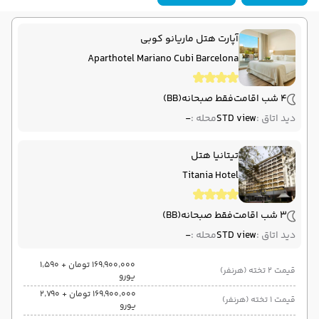
هوایی (Economy)
پگاسوس
06:00
04:35
ساعت حرکت :
مدت پرواز :
آپارت هتل ماریانو کوبی
آتن
فرودگاه بین‌المللی آتن AIA
پایان سفر
Aparthotel Mariano Cubi Barcelona
تهران
فرودگاه بین‌المللی امام خمینی IKA
4 شب اقامت
فقط صبحانه
(BB)
هوایی (Economy)
پگاسوس
نوع سفر :
ایرلاین :
دید اتاق :
STD view
محله :
-
06:40
14:30
ساعت حرکت :
مدت پرواز :
تیتانیا هتل
Titania Hotel
3 شب اقامت
فقط صبحانه
(BB)
دید اتاق :
STD view
محله :
-
۱۶۹٬۹۰۰٬۰۰۰ تومان + ۱٬۵۹۰
قیمت 2 تخته (هرنفر)
یورو
۱۶۹٬۹۰۰٬۰۰۰ تومان + ۲٬۷۹۰
قیمت 1 تخته (هرنفر)
یورو