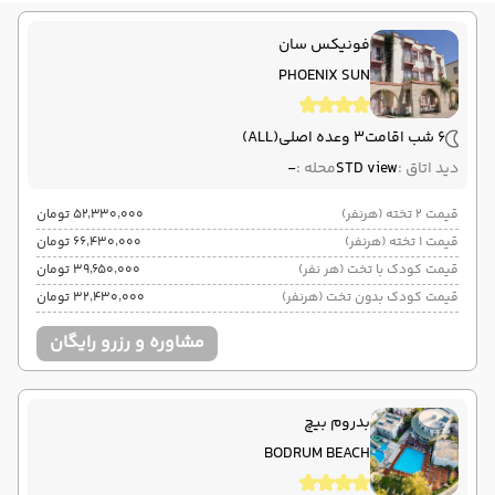
03:15
00:30
ساعت حرکت :
مدت پرواز :
فونیکس سان
ازمیر
عدنان مندرس ADB
پایان سفر
PHOENIX SUN
تهران
فرودگاه بین‌المللی امام خمینی IKA
6 شب اقامت
3 وعده اصلی
(ALL)
هوایی (Economy)
ایران ایرتور
نوع سفر :
ایرلاین :
دید اتاق :
STD view
محله :
-
03:30
04:45
ساعت حرکت :
مدت پرواز :
قیمت 2 تخته (هرنفر)
۵۲٬۳۳۰٬۰۰۰ تومان
قیمت 1 تخته (هرنفر)
۶۶٬۴۳۰٬۰۰۰ تومان
قیمت کودک با تخت (هر نفر)
۳۹٬۶۵۰٬۰۰۰ تومان
قیمت کودک بدون تخت (هرنفر)
۳۲٬۴۳۰٬۰۰۰ تومان
مشاوره و رزرو رایگان
بدروم بیچ
BODRUM BEACH