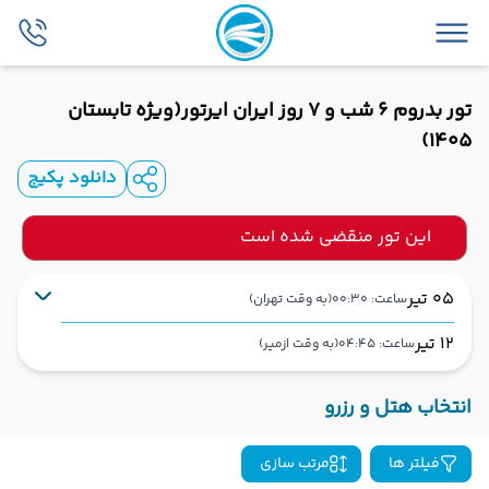
تور بدروم 6 شب و 7 روز ایران ایرتور(ویژه تابستان
1405)
دانلود پکیج
این تور منقضی شده است
05 تیر
ساعت: 00:30
(به وقت تهران)
12 تیر
ساعت: 04:45
(به وقت ازمیر)
تهران
فرودگاه بین‌المللی امام خمینی IKA
شروع سفر
انتخاب هتل و رزرو
ازمیر
عدنان مندرس ADB
فیلتر ها
مرتب سازی
هوایی (Economy)
ایران ایرتور
نوع سفر :
ایرلاین :