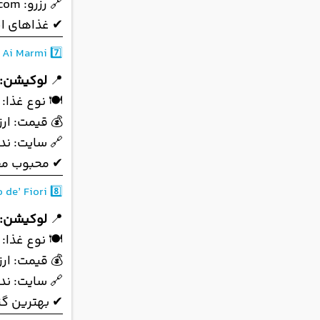
🔗 رزرو:
.com
✔ غذاهای ا
a Ai Marmi
7️⃣
📍
لوکیشن:
🍽 نوع غذا: 
💰 قیمت: ارز
🔗 سایت: ند
✔ محبوب محل
de’ Fiori
8️⃣
📍
لوکیشن:
🍽 نوع غذا: 
💰 قیمت: ارز
🔗 سایت: ندا
✔ بهترین گز