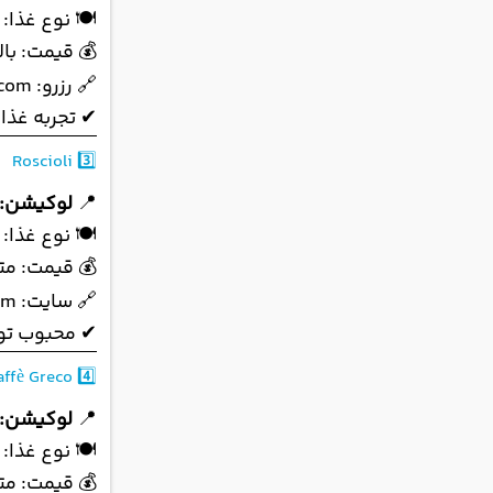
🍽 نوع غذا: 
💰 قیمت: بالا
🔗 رزرو:
.com
✔ تجربه غذا
Roscioli
3️⃣
📍
لوکیشن:
🍽 نوع غذا: 
💰 قیمت: متو
🔗 سایت:
om
✔ محبوب تور
affè Greco
4️⃣
📍
لوکیشن:
🍽 نوع غذا: 
💰 قیمت: م