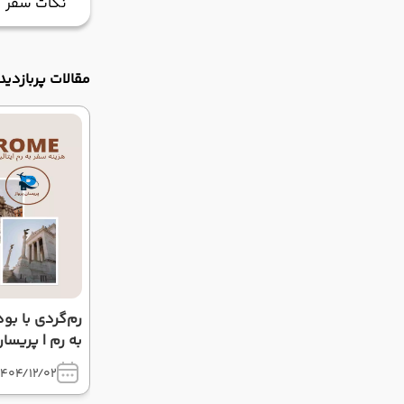
نکات سفر
مقالات پربازدید
به رم | پریسان
1404/12/02