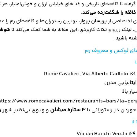
رفته تا کافه‌های تاریخی و غذاهای خیابانی ارزان و خوش‌امتیاز، هر
ذائقه را شگفت‌زده می‌کند
.
ای اختصاصی از
پریسان پرواز
، بهترین رستوران‌ها و کافه‌های رم را م
، لینک رزرو و نکات کاربردی، این مقاله به شما کمک می‌کند تا
هوشمن
اشته باشید
.
های لوکس و معروف رم
L
Rome Cavalieri, Via Alberto Cadlolo 101
ایتالیایی مدرن
ر بالا
https://www.romecavalieri.com/restaurants-bars/la-perg
 خوردن در رستورانی با
۳ ستاره میشلن
و ویوی بی‌نظیر شهر ر
Il
Via dei Banchi Vecchi 129