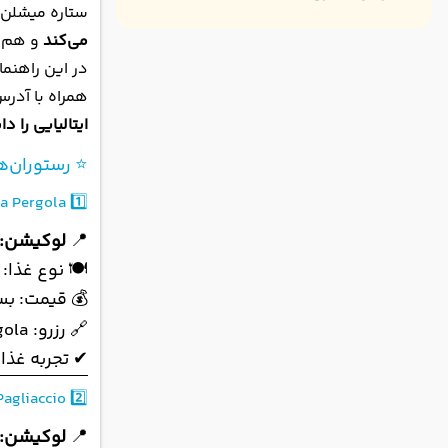
ستاره میشلن گ
می‌کند
و هم
در این راهنم
همراه با آدرس
ایتالیایی را د
⭐ رستوران‌
a Pergola
1️⃣
📍
لوکیشن:
🍽 نوع غذا: 
💰 قیمت: بسیا
🔗 رزرو:
ola/
✔ تجربه غذا
 Pagliaccio
2️⃣
📍
لوکیشن: