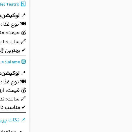
del Teatro
9️⃣
📍
لوکیشن:
🍽 نوع غذا:
💰 قیمت: م
🔗 سایت:
it
✔ بهترین ژلا
 e Salame
🔟
📍
لوکیشن:
🍽 نوع غذا:
💰 قیمت: ارز
🔗 سایت: ندا
✔ مناسب ناه
📌 نکات پری