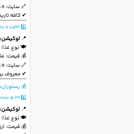
🔗 سایت:
it
✔ کافه تاری
o Il Caffè
5️⃣
📍
لوکیشن:
🍽 نوع غذا:
💰 قیمت: م
🔗 سایت:
it
✔ معروف برا
💰 رستوران‌ه
Enzo al 29
6️⃣
📍
لوکیشن:
🍽 نوع غذا: 
💰 قیمت: ارز