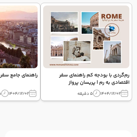
رم‌گردی با بودجه کم راهنمای سفر
راهنمای جامع سفر ب
اقتصادی به رم | پریسان پرواز
1404/12/02
5 دقیقه
1404/12/02
5 د