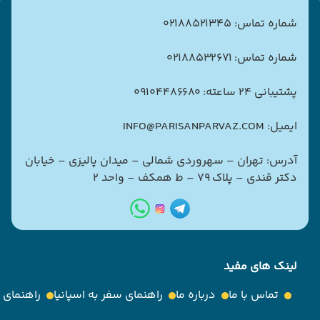
شماره تماس: 02188521345
شماره تماس: 02188532671
پشتیبانی 24 ساعته: 09104486680
ایمیل: INFO@PARISANPARVAZ.COM
آدرس: تهران – سهروردی شمالی – میدان پالیزی – خیابان
دکتر قندی – پلاک ۷۹ – ط همکف – واحد ۲
لینک های مفید
تماس با ما
درباره ما
راهنمای سفر به اسپانیا
راهنمای