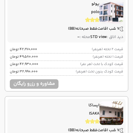
پولو
تفلیس
فرودگاه بین‌المللی تفلیس TBS
پایان سفر
polo
تهران
فرودگاه بین‌المللی امام خمینی IKA
7 شب اقامت
فقط صبحانه
(BB)
هوایی (Economy)
وارش
نوع سفر :
ایرلاین :
دید اتاق :
STD view
محله :
-
01:30
19:45
ساعت حرکت :
مدت پرواز :
قیمت 2 تخته (هرنفر)
۴۲٬۲۷۰٬۰۰۰ تومان
قیمت 1 تخته (هرنفر)
۴۹٬۵۸۰٬۰۰۰ تومان
قیمت کودک با تخت (هر نفر)
۴۲٬۹۳۰٬۰۰۰ تومان
قیمت کودک بدون تخت (هرنفر)
۳۲٬۹۹۰٬۰۰۰ تومان
مشاوره و رزرو رایگان
ایساکا
ISAKA
7 شب اقامت
فقط صبحانه
(BB)