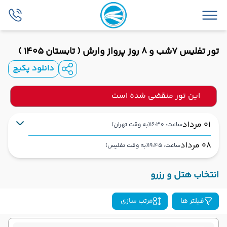
تور تفلیس 7شب و 8 روز پرواز وارش ( تابستان 1405 )
دانلود پکیج
این تور منقضی شده است
01 مرداد
ساعت: 16:30
(به وقت تهران)
08 مرداد
ساعت: 19:45
(به وقت تفلیس)
تهران
فرودگاه بین‌المللی امام خمینی IKA
شروع سفر
انتخاب هتل و رزرو
تفلیس
فرودگاه بین‌المللی تفلیس TBS
فیلتر ها
مرتب سازی
هوایی (Economy)
وارش
نوع سفر :
ایرلاین :
01:30
16:30
ساعت حرکت :
مدت پرواز :