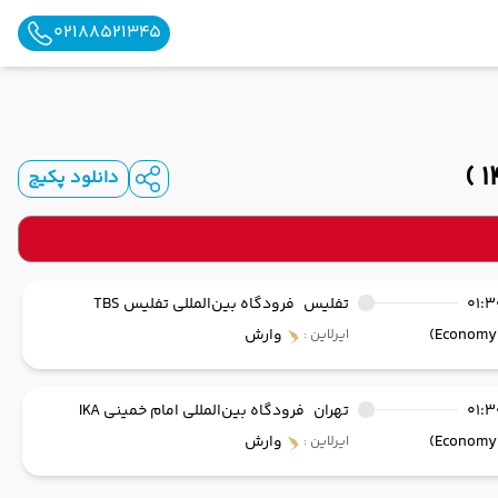
02188521345
دانلود پکیج
01:3
تفلیس
فرودگاه بین‌المللی تفلیس TBS
وارش
ایرلاین :
01:3
تهران
فرودگاه بین‌المللی امام خمینی IKA
وارش
ایرلاین :