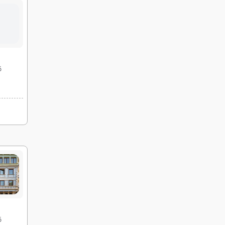
قی
قی