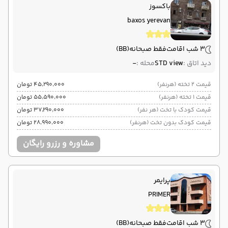
باکسوز
ایروان
فرودگاه بین‌المللی زوارتنوتس EVN
پایان سفر
baxos yerevan
تهران
فرودگاه بین‌المللی امام خمینی IKA
3 شب اقامت
فقط صبحانه
(BB)
هوایی (Economy)
معراج ایر
نوع سفر :
ایرلاین :
دید اتاق :
STD view
محله :
-
02:00
16:00
ساعت حرکت :
مدت پرواز :
قیمت 2 تخته (هرنفر)
۴۵٬۲۹۰٬۰۰۰ تومان
قیمت 1 تخته (هرنفر)
۵۵٬۵۹۰٬۰۰۰ تومان
قیمت کودک با تخت (هر نفر)
۳۷٬۲۹۰٬۰۰۰ تومان
قیمت کودک بدون تخت (هرنفر)
۲۸٬۹۹۰٬۰۰۰ تومان
مشاوره و رزرو رایگان
پرایمر
PRIMER
3 شب اقامت
فقط صبحانه
(BB)