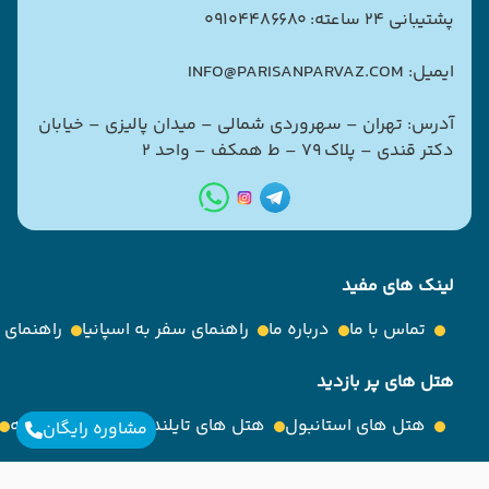
پشتیبانی 24 ساعته: 09104486680
ایمیل: INFO@PARISANPARVAZ.COM
آدرس: تهران – سهروردی شمالی – میدان پالیزی – خیابان
دکتر قندی – پلاک ۷۹ – ط همکف – واحد ۲
لینک های مفید
تماس با ما
درباره ما
راهنمای سفر به اسپانیا
راهنمای
هتل های پر بازدید
هتل های استانبول
هتل های تایلند
هتل های روسیه
مشاوره رایگان
مقصدهای پرطرفدار