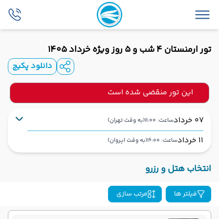
تور ارمنستان 4 شب و 5 روز ویژه خرداد 1405
دانلود پکیج
این تور منقضی شده است
07 خرداد
ساعت: 11:00
(به وقت تهران)
11 خرداد
ساعت: 16:00
(به وقت ایروان)
تهران
فرودگاه بین‌المللی امام خمینی IKA
شروع سفر
انتخاب هتل و رزرو
ایروان
فرودگاه بین‌المللی زوارتنوتس EVN
فیلتر ها
مرتب سازی
هوایی (Economy)
معراج ایر
نوع سفر :
ایرلاین :
02:00
11:00
ساعت حرکت :
مدت پرواز :