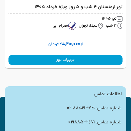
تور ارمنستان 4 شب و 5 روز ویژه خرداد 1405
تیر 1405
3 شب
مبدا: تهران
معراج ایر
از
۴۵٬۲۹۰٬۰۰۰ تومان
جزییات تور
اطلاعات تماس
شماره تماس: 02188521345
شماره تماس: 02188532671