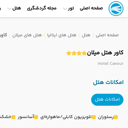
صفحه اصلی
تور
مجله گردشگری
هتل
و
صفحه اصلی
هتل
هتل های ایتالیا
هتل های میلان
کاور
کاور هتل میلان
Hotel Cavour
امکانات هتل
امکانات هتل
رستوران
تلویزیون کابلی/ماهواره‌ای
آسانسور
خشکش