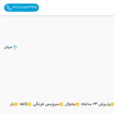
02188521345
میلان
پذیرش 24 ساعته
یخچال
سرویس فرنگی
کافه
بار