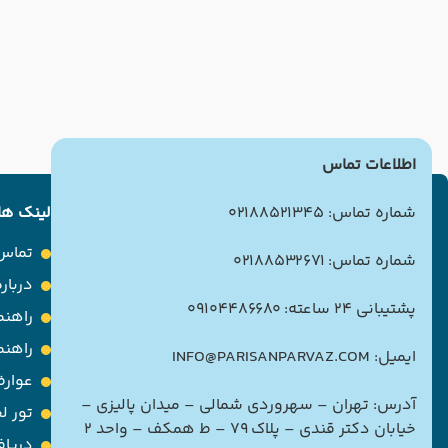
اطلاعات تماس
شماره تماس: 02188521345
لینک ها
تماس 
شماره تماس: 02188532671
درباره
پشتیبانی 24 ساعته: 09104486680
راهنم
راهن
ایمیل: INFO@PARISANPARVAZ.COM
عوارض
آدرس: تهران – سهروردی شمالی – میدان پالیزی –
تور ل
خیابان دکتر قندی – پلاک ۷۹ – ط همکف – واحد ۲
دریاف