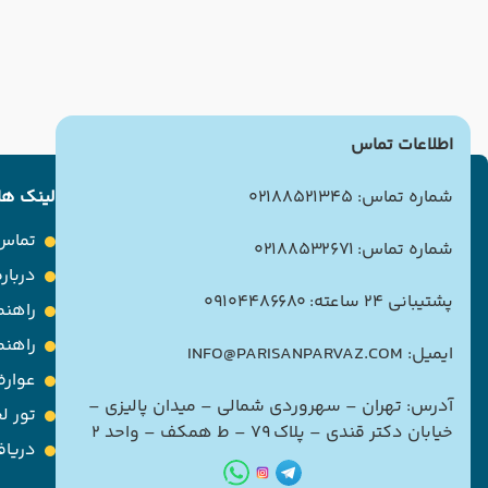
اطلاعات تماس
شماره تماس: 02188521345
لینک ها
تماس 
شماره تماس: 02188532671
درباره
پشتیبانی 24 ساعته: 09104486680
راهنم
راهن
ایمیل: INFO@PARISANPARVAZ.COM
عوارض
آدرس: تهران – سهروردی شمالی – میدان پالیزی –
تور ل
خیابان دکتر قندی – پلاک ۷۹ – ط همکف – واحد ۲
دریاف