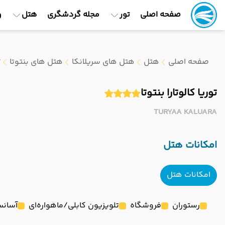
صفحه اصلی
تور
مجله گردشگری
هتل
و
صفحه اصلی
هتل
هتل های سریلانکا
هتل های بنتوتا
ت
توریا کالوتارا بنتوتا
TURYAA KALUARA
امکانات هتل
امکانات هتل
رستوران
فروشگاه
تلویزیون کابلی/ماهواره‌ای
آسانس