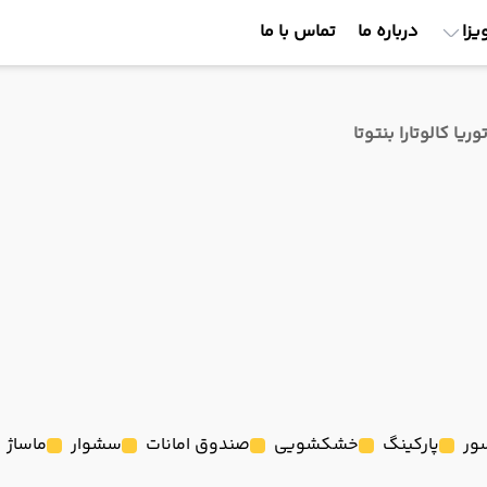
یزا
درباره ما
تماس با ما
وریا کالوتارا بنتوتا
ور
پارکینگ
خشکشویی
صندوق امانات
سشوار
ماساژ