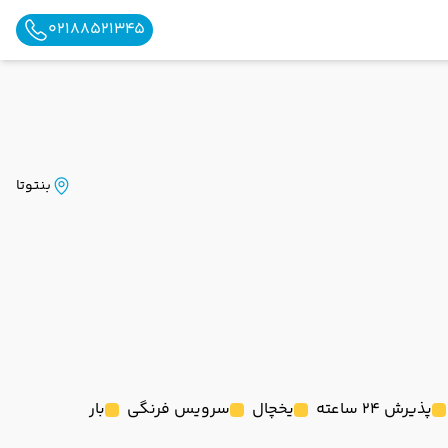
02188521345
بنتوتا
پذیرش 24 ساعته
یخچال
سرویس فرنگی
بار