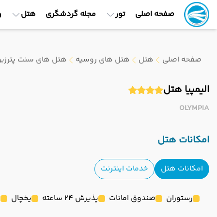
صفحه اصلی
تور
مجله گردشگری
هتل
و
صفحه اصلی
هتل
هتل های روسیه
هتل های سنت پترزب
الیمپیا هتل
OLYMPIA
امکانات هتل
امکانات هتل
خدمات اینترنت
رستوران
صندوق امانات
پذیرش 24 ساعته
یخچال
س