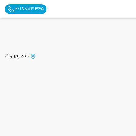
02188521345
سنت پترزبورگ