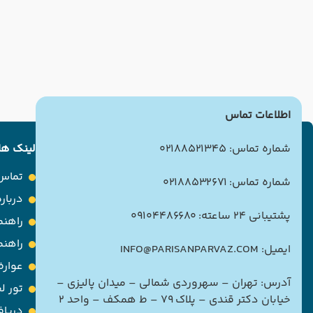
اطلاعات تماس
شماره تماس: 02188521345
لینک ها
تماس 
شماره تماس: 02188532671
درباره
پشتیبانی 24 ساعته: 09104486680
راهنم
راهن
ایمیل: INFO@PARISANPARVAZ.COM
عوارض
آدرس: تهران – سهروردی شمالی – میدان پالیزی –
تور ل
خیابان دکتر قندی – پلاک ۷۹ – ط همکف – واحد ۲
دریاف