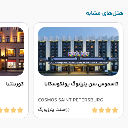
‌هتل‌های مشابه
کاسموس سن پترزبوگ پولکوسکایا
کورینتیا
COSMOS SAINT PETERSBURG
PULKOVSKAYA
سنت پترزبورگ