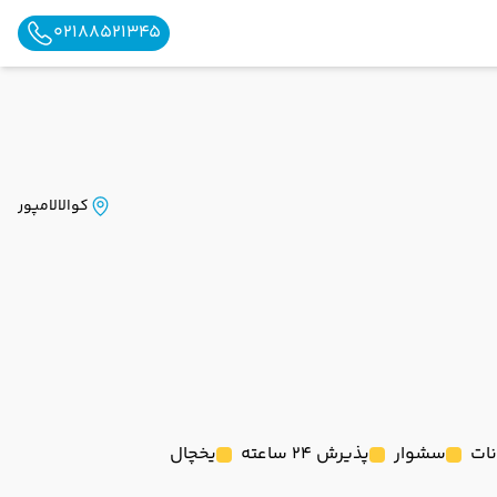
02188521345
کوالالامپور
نات
سشوار
پذیرش 24 ساعته
یخچال