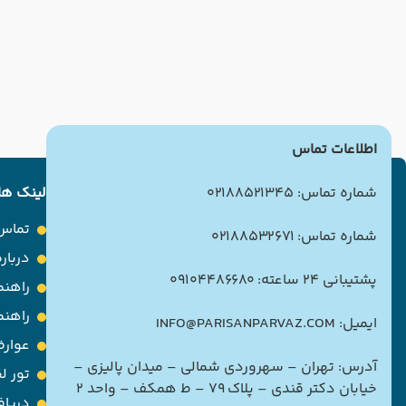
اطلاعات تماس
شماره تماس: 02188521345
لینک ها
تماس 
شماره تماس: 02188532671
درباره
پشتیبانی 24 ساعته: 09104486680
راهنم
راهن
ایمیل: INFO@PARISANPARVAZ.COM
عوارض
آدرس: تهران – سهروردی شمالی – میدان پالیزی –
تور ل
خیابان دکتر قندی – پلاک ۷۹ – ط همکف – واحد ۲
دریاف