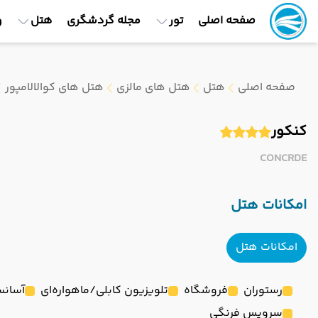
صفحه اصلی
تور
مجله گردشگری
هتل
و
صفحه اصلی
هتل
هتل های مالزی
هتل های کوالالامپور
کنکور
CONCRDE
امکانات هتل
امکانات هتل
رستوران
فروشگاه
تلویزیون کابلی/ماهواره‌ای
آسانس
سرویس فرنگی