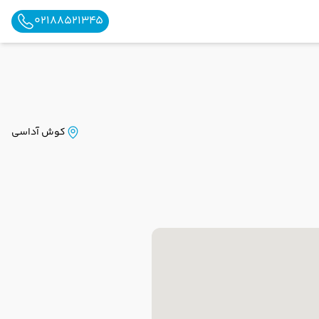
02188521345
کوش آداسی