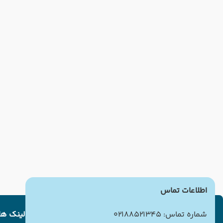
اطلاعات تماس
شماره تماس: 02188521345
لینک ها