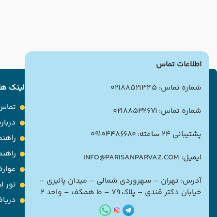
اطلاعات تماس
شماره تماس: 02188521345
لینک ها
تماس 
شماره تماس: 02188532671
درباره
پشتیبانی 24 ساعته: 09104486680
راهنم
راهن
ایمیل: INFO@PARISANPARVAZ.COM
عوارض
آدرس: تهران – سهروردی شمالی – میدان پالیزی –
تور ل
خیابان دکتر قندی – پلاک ۷۹ – ط همکف – واحد ۲
دریاف