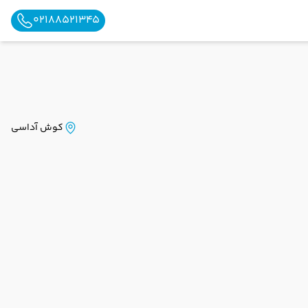
02188521345
کوش آداسی