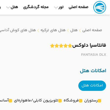
صفحه اصلی
تور
مجله گردشگری
هتل
و
صفحه اصلی
هتل
هتل های ترکیه
هتل های کوش آداسی
فانتاسیا دلوکس
FANTASIA DLX
امکانات هتل
امکانات هتل
رستوران
فروشگاه
تلویزیون کابلی/ماهواره‌ای
آسانس