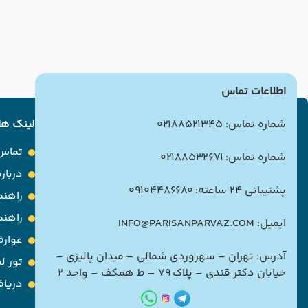
اطلاعات تماس
شماره تماس: 02188521345
لینک ها
تماس 
شماره تماس: 02188532671
درباره
پشتیبانی 24 ساعته: 09104486680
راهنم
راهن
ایمیل: INFO@PARISANPARVAZ.COM
عوارض
آدرس: تهران – سهروردی شمالی – میدان پالیزی –
تور ل
خیابان دکتر قندی – پلاک ۷۹ – ط همکف – واحد ۲
دریاف