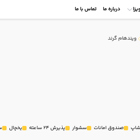
یزا
درباره ما
تماس با ما
ویندهام گرند
شاپ
صندوق امانات
سشوار
پذیرش 24 ساعته
یخچال
س