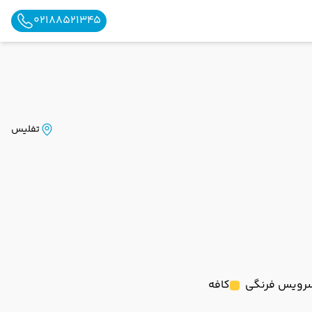
02188521345
تفلیس
رویس فرنگی
کافه