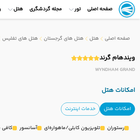
صفحه اصلی
تور
مجله گردشگری
هتل
و
صفحه اصلی
هتل
هتل های گرجستان
هتل های تفلیس
ویندهام گرند
WYNDHAM GRAND
امکانات هتل
امکانات هتل
خدمات اینترنت
رستوران
تلویزیون کابلی/ماهواره‌ای
آسانسور
کافی 