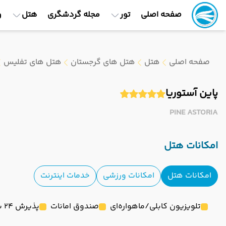
صفحه اصلی
تور
مجله گردشگری
هتل
و
صفحه اصلی
هتل
هتل های گرجستان
هتل های تفلیس
پاین آستوریا
PINE ASTORIA
امکانات هتل
امکانات هتل
امکانات ورزشی
خدمات اینترنت
تلویزیون کابلی/ماهواره‌ای
صندوق امانات
پذیرش 24 ساعته