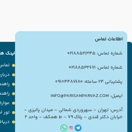
اطلاعات تماس
شماره تماس: 02188521345
لینک ها
تماس 
شماره تماس: 02188532671
درباره
پشتیبانی 24 ساعته: 09104486680
راهنم
راهن
ایمیل: INFO@PARISANPARVAZ.COM
عوارض
آدرس: تهران – سهروردی شمالی – میدان پالیزی –
تور ل
خیابان دکتر قندی – پلاک ۷۹ – ط همکف – واحد ۲
دریاف