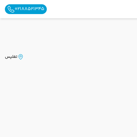
02188521345
تفلیس