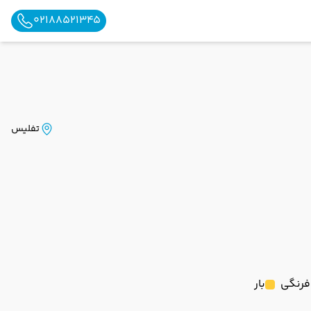
02188521345
تفلیس
رنگی
بار