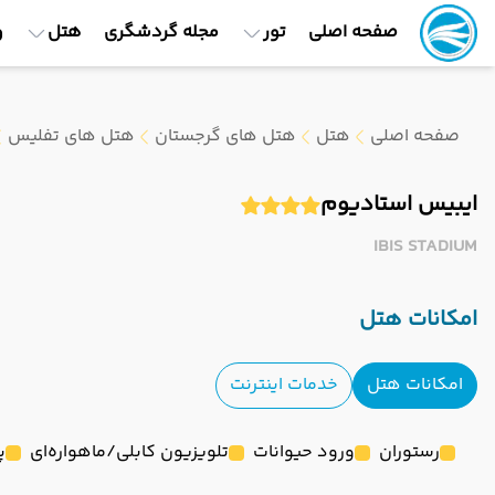
صفحه اصلی
تور
مجله گردشگری
هتل
و
صفحه اصلی
هتل
هتل های گرجستان
هتل های تفلیس
ایبیس استادیوم
IBIS STADIUM
امکانات هتل
امکانات هتل
خدمات اینترنت
رستوران
ورود حیوانات
تلویزیون کابلی/ماهواره‌ای
پ