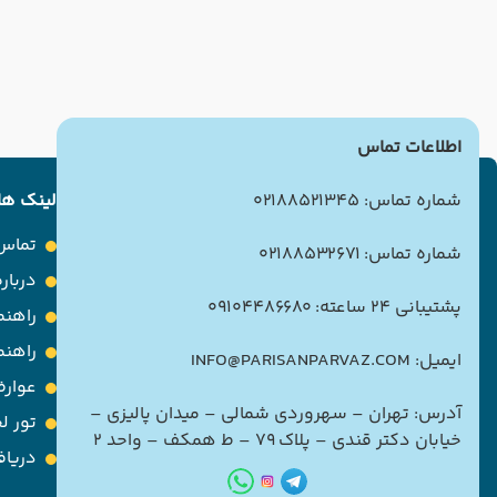
اطلاعات تماس
شماره تماس: 02188521345
لینک ها
تماس 
شماره تماس: 02188532671
درباره
پشتیبانی 24 ساعته: 09104486680
راهنم
راهن
ایمیل: INFO@PARISANPARVAZ.COM
عوارض
آدرس: تهران – سهروردی شمالی – میدان پالیزی –
تور ل
خیابان دکتر قندی – پلاک ۷۹ – ط همکف – واحد ۲
دریاف