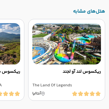
‌هتل‌های مشابه
ریکسوس لند آو لجند
ریکسوس پر
A
The Land Of Legends
آنتالیا