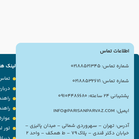
اطلاعات تماس
شماره تماس: 02188521345
لینک ها
تماس 
شماره تماس: 02188532671
درباره
پشتیبانی 24 ساعته: 09104486680
راهنم
راهن
ایمیل: INFO@PARISANPARVAZ.COM
عوارض
آدرس: تهران – سهروردی شمالی – میدان پالیزی –
تور ل
خیابان دکتر قندی – پلاک ۷۹ – ط همکف – واحد ۲
دریاف