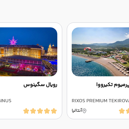
میوم تکیرووا
رویال سگینوس
GINUS
RIXOS PREMIUM TEKIROV
آنتالیا