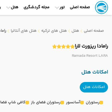
صفحه اصلی
تور
مجله گردشگری
هتل
و
صفحه اصلی
هتل
هتل های ترکیه
هتل های آنتالیا
راماد
رامادا ریزورت لارا
Ramada Resort LARA
امکانات هتل
امکانات هتل
رستوران
آسانسور
رستوران فضای باز
کافی شاپ فضای 