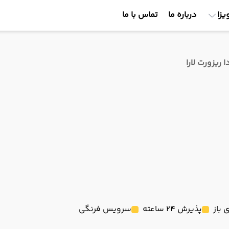
یزا
درباره ما
تماس با ما
ا ریزورت لارا
باز
پذیرش 24 ساعته
سرویس فرنگی