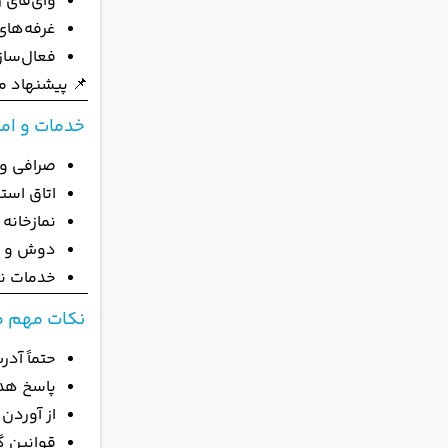
وای‌فای 
غرفه‌ها
فعال‌ساز
📌 پیشنهاد م
خدمات و امک
صرافی و ATM
اتاق است
نمازخانه
دوش و س
خدمات ن
نکات مهم م
حتماً آد
پاسخ هد
از آوردن
قوانین گ