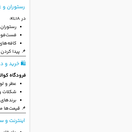
رستوران و غذ
در KLIA:
رستوران‌
فست‌فوده
کافه‌های
📌 پیدا کردن 
🛍️ خرید و دیوتی‌
فرودگاه کوالا
عطر و لو
شکلات و
برندهای ب
📌 قیمت‌ها مع
اینترنت و س