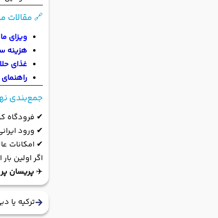
🔗 مقالات م
ویزای مال
هزینه سف
غذای حلا
راهنمای س
جمع‌بندی نه
✔ فرودگاه کو
✔ ورود ایران
✔ امکانات عال
اگر اولین بار
✈️
پریسان پرو
ترکیه یا دب