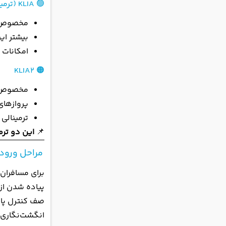
🟢 KLIA (ترمینال اصلی)
مخصوص پر
بیشتر ای
امکانات 
🟠 KLIA2
مخصوص پروا
پروازهای
ترمینالی 
📌
این دو ترم
مراحل ورود به
برای مسافران
پیاده شدن از 
صف کنترل پا
انگشت‌نگاری