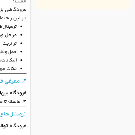
است؛
فرودگاهی بزرگ
در این راهنما
ترمینال‌ه
مراحل ور
ترانزیت
حمل‌ونقل
امکانات، 
نکات مه
📍 معرفی فرو
فرودگاه بین‌ال
📌 فاصله تا م
ترمینال‌های 
فرودگاه
کوالا