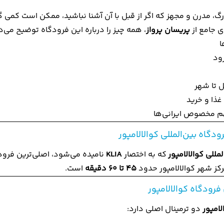
، مدرن و مجهز که اگر از قبل با آن آشنا نباشید، ممکن است کمی گی
ی جامع از
پریسان پرواز
، همه چیز را درباره این فرودگاه توضیح می‌
ا
ود
 تا شهر
غذا و خرید
م مخصوص ایرانی‌ها
دگاه بین‌المللی کوالالامپور
مللی کوالالامپور
که به اختصار
KLIA
نامیده می‌شود، اصلی‌ترین فرو
رکز شهر
کوالالامپور
حدود
۴۵ تا ۶۰ دقیقه
است.
فرودگاه کوالالامپور
لامپور
دو ترمینال اصلی دارد: