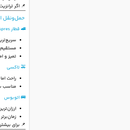
📌 اگر ترانزی
حمل‌ونقل از
🚄 قطار KLIA Ekspres (بهترین گزینه)
سریع‌ترین
مستقیم ت
تمیز و ا
🚕 تاکسی
راحت اما 
مناسب س
🚌 اتوبوس
ارزان‌تری
زمان‌برتر
📌 برای بیشتر