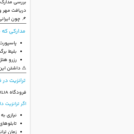
بررسی مدارک 
دریافت مهر و
📌 چون ایرانی
مدارکی که م
پاسپورت با حد
بلیط بر
رزرو هتل
⚠️ داشتن این 
ترانزیت در ف
فرودگاه KLIA یکی از محبوب‌ترین فرودگاه‌ها برای
اگر ترانزیت دا
نیازی به
تابلوهای Transit را دنبال ک
زمان ترا