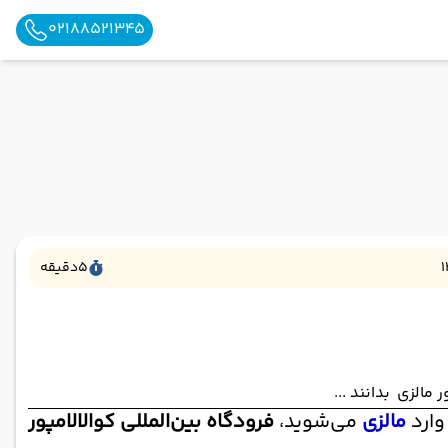
02188521345
1
5
دقیقه
 مالزی بدانند ...
وارد
مالزی
می‌شوید،
فرودگاه بین‌المللی کوالالامپور