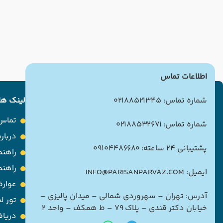
اطلاعات تماس
شماره تماس: 02188521345
لینک ها
تماس 
شماره تماس: 02188532671
درباره
پشتیبانی 24 ساعته: 09104486680
راهنم
راهن
ایمیل: INFO@PARISANPARVAZ.COM
عوارض
آدرس: تهران – سهروردی شمالی – میدان پالیزی –
تور ل
خیابان دکتر قندی – پلاک ۷۹ – ط همکف – واحد ۲
دریاف