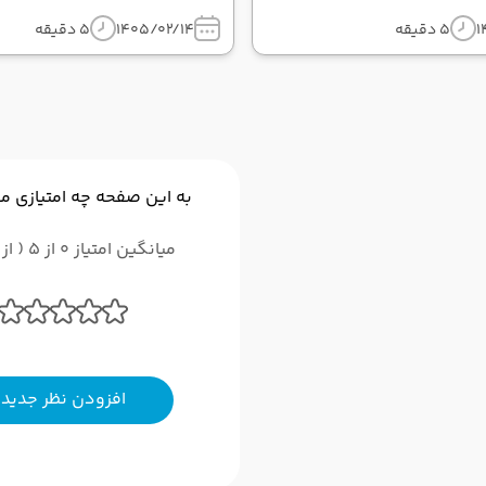
1
5 دقیقه
1405/02/14
5 دقیقه
به این صفحه چه امتیازی م
میانگین امتیاز 0 از 5 ( از 0 رای )
افزودن نظر جدید