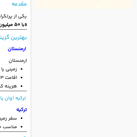
مقدمه
یکی از پرتکرار
«با 50 میلیون میشه سفر خارجی رفت؟»
بهترین گزینه‌ها 
ارمنستان
ارمنستان
زمینی یا
اقامت 3–4 شب
هزینه کن
ترکیه (وان یا
ترکیه
سفر زمینی
مناسب خر