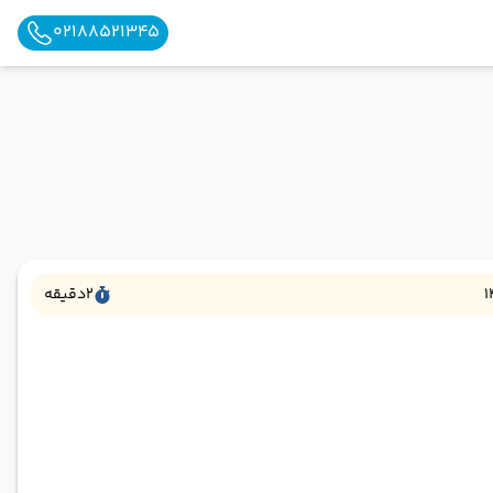
02188521345
1
2
دقیقه