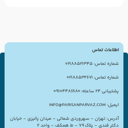
اطلاعات تماس
شماره تماس: 02188521345
شماره تماس: 02188532671
پشتیبانی 24 ساعته: 09104486680
ایمیل: INFO@PARISANPARVAZ.COM
آدرس: تهران – سهروردی شمالی – میدان پالیزی – خیابان
دکتر قندی – پلاک ۷۹ – ط همکف – واحد ۲