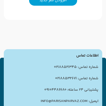
افزودن نظر جدید
اطلاعات تماس
شماره تماس: 02188521345
شماره تماس: 02188532671
پشتیبانی 24 ساعته: 09104486680
ایمیل: INFO@PARISANPARVAZ.COM