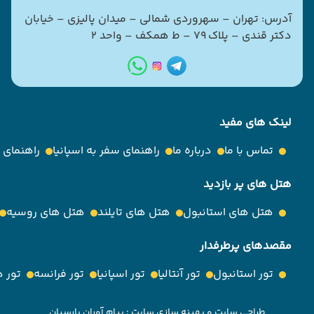
آدرس: تهران – سهروردی شمالی – میدان پالیزی – خیابان
دکتر قندی – پلاک ۷۹ – ط همکف – واحد ۲
لینک های مفید
تماس با ما
درباره ما
راهنمای سفر به اسپانیا
راهنمای
هتل های پر بازدید
هتل های استانبول
هتل های تایلند
هتل های روسیه
مقصدهای پرطرفدار
تور استانبول
تور آنتالیا
تور اسپانیا
تور فرانسه
تور 
طراحی سایت
و
بهینه سازی سایت
:
پیام آوران پارسیان