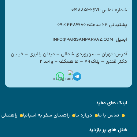
شماره تماس: 02188532671
پشتیبانی 24 ساعته: 09104486680
ایمیل: INFO@PARISANPARVAZ.COM
آدرس: تهران – سهروردی شمالی – میدان پالیزی – خیابان
دکتر قندی – پلاک ۷۹ – ط همکف – واحد ۲
لینک های مفید
تماس با ما
درباره ما
راهنمای سفر به اسپانیا
راهنمای
هتل های پر بازدید