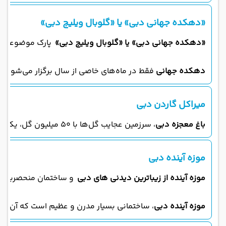
«دهکده جهانی دبی» یا «گلوبال ویلیج دبی»
«دهکده جهانی دبی» یا «گلوبال ویلیج دبی»
پارک موضوعی بزرگ و چندفرهنگی است که ۲۶ غرفه از ۸۰ فرهنگ مختلف دارد و شامل تعداد زیادی نمایش‌ و کنسرت‌، مراکز خرید، غذاخوری و… می‌شود. در
دهکده جهانی
فقط در ماه‌های خاصی از سال برگزار می‌شود و 
میراکل گاردن دبی
باغ معجزه دبی
، سرزمین عجایب گل‌ها با ۵۰ میلیون گل، یکی از بدیع‌ترین جاذبه‌های امارات است. این باغ که به‌عنوان بزرگ‌ترین باغ گل طبیعی جهان شناخته می‌شود، دارای صدها نمایشگر شکل گل است که در ۱۸ هکتار (۷.۳ هکتار) گسترده شده‌اند که همگی رنگ و بویی عجیب در حومه دبی ایجاد می‌کنند.
موزه آینده دبی
موزه آینده از زیباترین دیدنی های دبی
و ساختمان منحصربه‌فرد‌
موزه آینده دبی
، ساختمانی بسیار مدرن و عظیم است که آن را در منطقه اقتصادی دبی و 