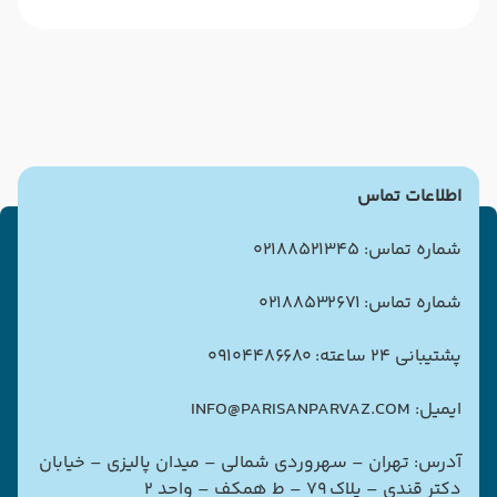
اطلاعات تماس
شماره تماس: 02188521345
شماره تماس: 02188532671
پشتیبانی 24 ساعته: 09104486680
ایمیل: INFO@PARISANPARVAZ.COM
آدرس: تهران – سهروردی شمالی – میدان پالیزی – خیابان
دکتر قندی – پلاک ۷۹ – ط همکف – واحد ۲