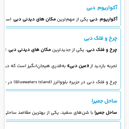
آکواریوم دبی
آکواریوم دبی
یکی از مهم‌ترین
مکان های دیدنی دبی
است که ۱۴۰ گونه‌ دریایی را در مخزن عظیم‌الجثه‌ معلقی به گ
چرخ و فلک دبی
چرخ و فلک دبی
، یکی از جدیدترین
مکان های دیدنی دبی
است؛
تجربه بازدید از
«عین دبی»
به‌قدری هیجان‌انگیز است که در‌ کمتر از
چرخ و فلک دبی در جزیره بلوواترز (Bluewaters Island) در جنوب غرب دبی (در منطقه دبی مارینا و آب‌های خلیج فارس) و در فاصله ۲۴ کیلومتری (۲۲ دقیقه‌ای) مرکز شهر واقع شده است.
ساحل جمیرا
ساحل جمیرا
با شن‌های سفید، یکی از بهترین مقاصد ساحلی به‌ 